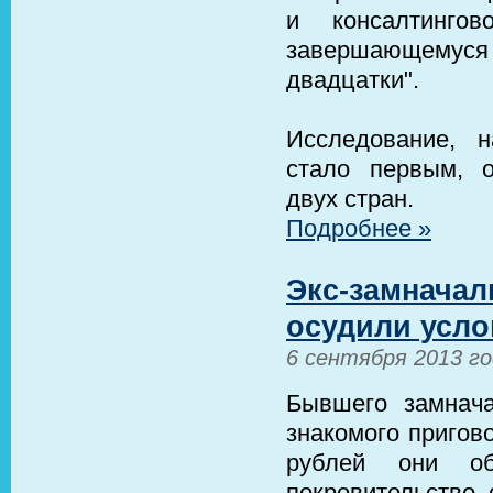
и консалтингов
завершающемус
двадцатки".
Исследование, на
стало первым, 
двух стран.
Подробнее »
Экс-замначал
осудили услов
6 сентября 2013 г
Бывшего замнача
знакомого пригов
рублей они об
покровительство,