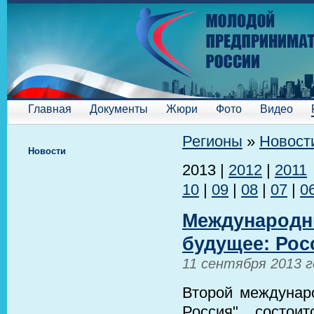
Главная
Документы
Жюри
Фото
Видео
Регионы
»
Новост
Новости
2013
|
2012
|
2011
10
|
09
|
08
|
07
|
0
Международн
будущее: Рос
11 сентября 2013 г
Второй междунар
Россия" состои