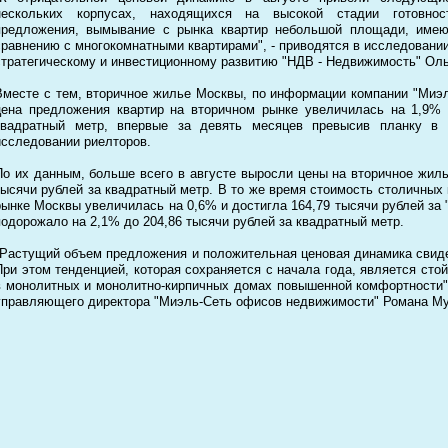
нескольких корпусах, находящихся на высокой стадии готовнос
предложения, вымывание с рынка квартир небольшой площади, имею
сравнению с многокомнатными квартирами", - приводятся в исследовании
стратегическому и инвестиционному развитию "НДВ - Недвижимость" Оль
Вместе с тем, вторичное жилье Москвы, по информации компании "Миэл
цена предложения квартир на вторичном рынке увеличилась на 1,9% 
квадратный метр, впервые за девять месяцев превысив планку в 2
исследовании риелторов.
По их данным, больше всего в августе выросли цены на вторичное жилье
тысячи рублей за квадратный метр. В то же время стоимость столичных 
рынке Москвы увеличилась на 0,6% и достигла 164,79 тысячи рублей за 
подорожало на 2,1% до 204,86 тысячи рублей за квадратный метр.
"Растущий объем предложения и положительная ценовая динамика свиде
При этом тенденцией, которая сохраняется с начала года, является сто
в монолитных и монолитно-кирпичных домах повышенной комфортности",
управляющего директора "Миэль-Сеть офисов недвижимости" Романа М