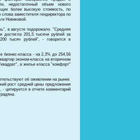
ти, недостаточный объем нового
щих более высокую стоимость, по
 слова заместителя гендиректора по
ги Новиковой.
ь", в августе подорожало. "Средняя
и достигла 201,5 тысячи рублей за
00 тысяч рублей", - говорится в
 бизнес-класса - на 2,3% до 254,56
квартир эконом-класса на вторичном
"квадрат", а жилье класса "комфорт"
тельствуют об оживлении на рынке.
йкий рост средней цены предложения
 - цитируется в отчете комментарий
урадяна.