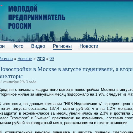
ри
Фото
Видео
Регионы
Новости
Регионы
»
Новости
»
2013
»
09
Новостройки в Москве в августе подешевели, а вто
риелторы
11 сентября 2013 года
Средняя стоимость квадратного метра в новостройках Москвы в августе
вторичное жилье за минувший месяц подорожало на 1,9%, следует из ма
В частности, по данным компании "НДВ-Недвижимость", средняя цена 
итогам августа составила 187,4 тысячи рублей, что на 1,2% меньше
"квадрата" в эконом-классе за месяц увеличилась на 2,3% и достигла 1
класс "комфорт" и "бизнес" практически не изменились, составив соо
тысячи рублей за квадратный метр, рассказывается в отчете компании.
"К отрицательной ценовой динамике в августе привели следующи