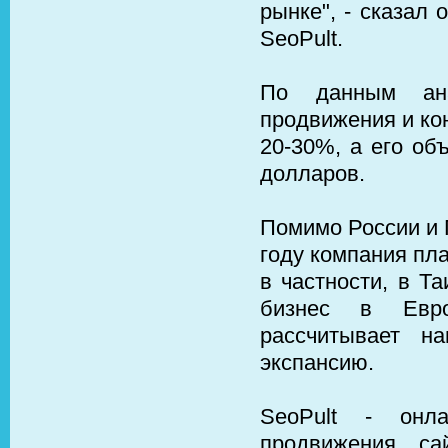
рынке", - сказал
SeoPult.
По данным ана
продвижения и ко
20-30%, а его об
долларов.
Помимо России и П
году компания пла
в частности, в Т
бизнес в Евро
рассчитывает н
экспансию.
SeoPult - онла
продвижения са