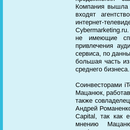
Компания вышла н
входят агентств
интернет-теле
Cybermarketing.ru
не имеющие спе
привлечения ауд
сервиса, по данны
большая часть из
среднего бизнеса.
Соинвесторами iT
Мацанюк, работав
также совладелец
Андрей Романенко
Capital, так как
мнению Мацан