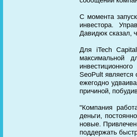
сообщении компан
С момента запуск
инвестора. Упра
Давидюк сказал, 
Для iTech Capit
максимальной д
инвестиционного
SeoPult является 
ежегодно удваива
причиной, побудив
"Компания работ
деньги, постоянн
новые. Привлечен
поддержать быстр