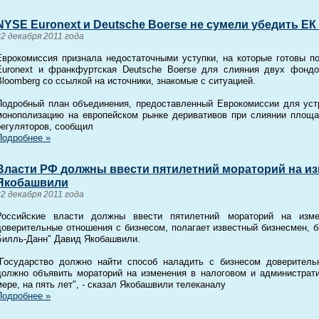
NYSE Euronext и Deutsche Boerse не сумели убедить ЕК
22 декабря 2011 года
Еврокомиссия признала недостаточными уступки, на которые готовы п
Euronext и франкфуртская Deutsche Boerse для слияния двух фондо
Bloomberg со ссылкой на источники, знакомые с ситуацией.
Подробный план объединения, предоставленный Еврокомиссии для уст
монополизацию на европейском рынке деривативов при слиянии площа
регуляторов, сообщил
Подробнее »
Власти РФ должны ввести пятилетний мораторий на из
Якобашвили
22 декабря 2011 года
Российские власти должны ввести пятилетний мораторий на изме
доверительные отношения с бизнесом, полагает известный бизнесмен, 
Билль-Данн" Давид Якобашвили.
"Государство должно найти способ наладить с бизнесом доверитель
должно объявить мораторий на изменения в налоговом и администрати
мере, на пять лет", - сказал Якобашвили телеканалу
Подробнее »