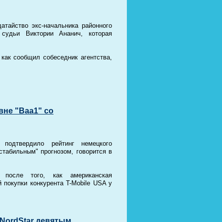
атайство экс-начальника районного
удьи Виктории Ананич, которая
как сообщил собеседник агентства,
вне "Baa1" со
e подтвердило рейтинг немецкого
стабильным" прогнозом, говорится в
 после того, как американская
 покупки конкурента T-Mobile USA у
NordStar девятым