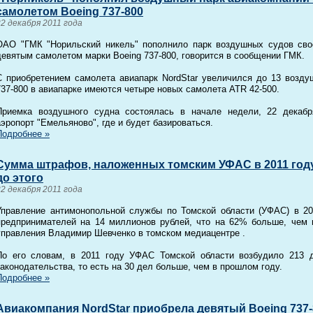
самолетом Boeing 737-800
22 декабря 2011 года
ОАО "ГМК "Норильский никель" пополнило парк воздушных судов свое
девятым самолетом марки Boeing 737-800, говорится в сообщении ГМК.
С приобретением самолета авиапарк NordStar увеличился до 13 возду
737-800 в авиапарке имеются четыре новых самолета ATR 42-500.
Приемка воздушного судна состоялась в начале недели, 22 декабр
аэропорт "Емельяново", где и будет базироваться.
Подробнее »
Сумма штрафов, наложенных томским УФАС в 2011 году,
до этого
22 декабря 2011 года
Управление антимонопольной службы по Томской области (УФАС) в 20
предпринимателей на 14 миллионов рублей, что на 62% больше, чем 
управления Владимир Шевченко в томском медиацентре .
По его словам, в 2011 году УФАС Томской области возбудило 213 
законодательства, то есть на 30 дел больше, чем в прошлом году.
Подробнее »
Авиакомпания NordStar приобрела девятый Boeing 737-