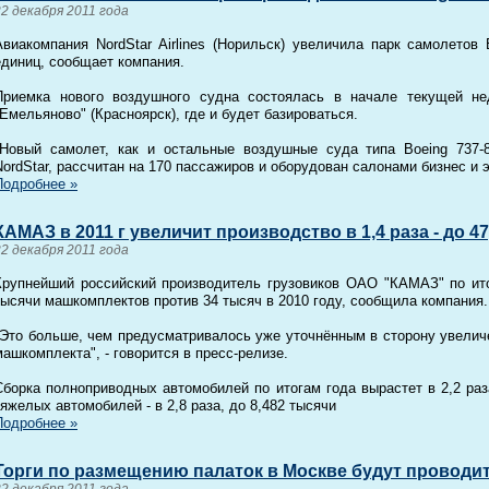
22 декабря 2011 года
Авиакомпания NordStar Airlines (Норильск) увеличила парк самолетов
единиц, сообщает компания.
Приемка нового воздушного судна состоялась в начале текущей не
"Емельяново" (Красноярск), где и будет базироваться.
"Новый самолет, как и остальные воздушные суда типа Boeing 737-
NordStar, рассчитан на 170 пассажиров и оборудован салонами бизнес и 
Подробнее »
КАМАЗ в 2011 г увеличит производство в 1,4 раза - до 
22 декабря 2011 года
Крупнейший российский производитель грузовиков ОАО "КАМАЗ" по ито
тысячи машкомплектов против 34 тысяч в 2010 году, сообщила компания.
"Это больше, чем предусматривалось уже уточнённым в сторону увелич
машкомплекта", - говорится в пресс-релизе.
Сборка полноприводных автомобилей по итогам года вырастет в 2,2 раза
тяжелых автомобилей - в 2,8 раза, до 8,482 тысячи
Подробнее »
Торги по размещению палаток в Москве будут проводи
22 декабря 2011 года