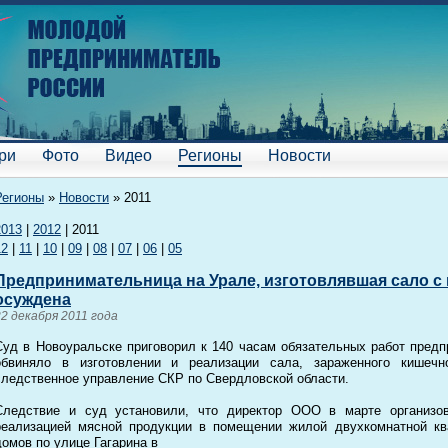
ри
Фото
Видео
Регионы
Новости
Регионы
»
Новости
»
2011
2013
|
2012
|
2011
12
|
11
|
10
|
09
|
08
|
07
|
06
|
05
Предпринимательница на Урале, изготовлявшая сало с
осуждена
22 декабря 2011 года
Суд в Новоуральске приговорил к 140 часам обязательных работ предп
обвиняло в изготовлении и реализации сала, зараженного кишечн
следственное управление СКР по Свердловской области.
Следствие и суд установили, что директор ООО в марте организо
реализацией мясной продукции в помещении жилой двухкомнатной кв
домов по улице Гагарина в