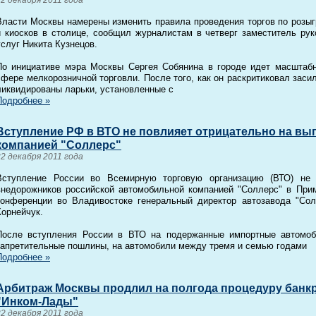
Власти Москвы намерены изменить правила проведения торгов по розы
и киосков в столице, сообщил журналистам в четверг заместитель рук
услуг Никита Кузнецов.
По инициативе мэра Москвы Сергея Собянина в городе идет масштабн
сфере мелкорозничной торговли. После того, как он раскритиковал заси
ликвидированы ларьки, установленные с
Подробнее »
Вступление РФ в ВТО не повлияет отрицательно на вы
компанией "Соллерс"
22 декабря 2011 года
Вступление России во Всемирную торговую организацию (ВТО) не 
внедорожников российской автомобильной компанией "Соллерс" в Прим
конференции во Владивостоке генеральный директор автозавода "Сол
Корнейчук.
После вступления России в ВТО на подержанные импортные автомоб
запретительные пошлины, на автомобили между тремя и семью годами
Подробнее »
Арбитраж Москвы продлил на полгода процедуру банк
"Инком-Лады"
22 декабря 2011 года