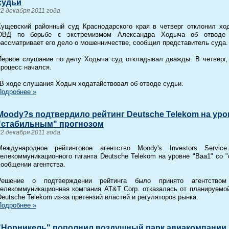
судьи
22 декабря 2011 года
Кущевский районный суд Краснодарского края в четверг отклонил ход
ОВД по борьбе с экстремизмом Александра Ходыча об отводе с
рассматривает его дело о мошенничестве, сообщил представитель суда.
Первое слушание по делу Ходыча суд откладывал дважды. В четверг, 
процесс начался.
"В ходе слушания Ходыч ходатайствовал об отводе судьи.
Подробнее »
Moody?s подтвердило рейтинг Deutsche Telekom на уро
"стабильным" прогнозом
22 декабря 2011 года
Международное рейтинговое агентство Moody's Investors Servic
телекоммуникационного гиганта Deutsche Telekom на уровне "Baa1" со "
сообщении агентства.
Решение о подтверждении рейтинга было принято агентством
телекоммуникационная компания AT&T Corp. отказалась от планируемой
Deutsche Telekom из-за претензий властей и регуляторов рынка.
Подробнее »
"Норникель" пополнил воздушный парк авиакомпании 