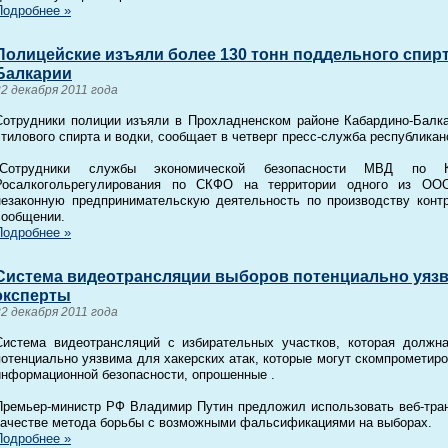
Подробнее »
Полицейские изъяли более 130 тонн поддельного спирт
Балкарии
22 декабря 2011 года
Сотрудники полиции изъяли в Прохладненском районе Кабардино-Балка
этилового спирта и водки, сообщает в четверг пресс-служба республика
"Сотрудники службы экономической безопасности МВД по 
Росалкогольрегулирования по СКФО на территории одного из ОО
незаконную предпринимательскую деятельность по производству контра
сообщении.
Подробнее »
Система видеотрансляции выборов потенциально уязви
эксперты
22 декабря 2011 года
Система видеотрансляций с избирательных участков, которая должна
потенциально уязвима для хакерских атак, которые могут скомпрометиро
информационной безопасности, опрошенные .
Премьер-министр РФ Владимир Путин предложил использовать веб-тран
качестве метода борьбы с возможными фальсификациями на выборах.
Подробнее »