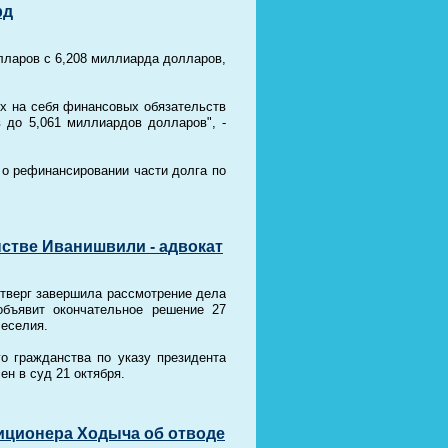
рд
олларов с 6,208 миллиарда долларов,
ых на себя финансовых обязательств
 до 5,061 миллиардов долларов", -
 о рефинансировании части долга по
нстве Иванишвили - адвокат
етверг завершила рассмотрение дела
бъявит окончательное решение 27
Беселия.
о гражданства по указу президента
н в суд 21 октября.
иционера Ходыча об отводе