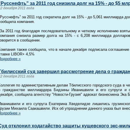
"Русснефть" за 2011 год снизила долг на 15% - до $5 мл
22 декабря 2011 года
"Русснефть" за 2011 год сократила долг на 15% - до 5,061 миллиарда д
сообщила компания.
"За 2011 год благодаря последовательному и четкому исполнению взят
компания снизила размер долга на 15% - с 6,208 миллиарда долларов
говорится в сообщении.
Компания также сообщила, что в начале декабря подписала соглашение
ставке LIBOR+ 4,5%
Подробнее »
Тбилисский суд завершил рассмотрение дела о гражда
22 декабря 2011 года
Коллегия по административным делам Тбилисского городского суда в ч
о гражданстве миллиардера Бидзины Иванишвили и его супруги и о
декабря, сообщила агентству "Новости-Грузия" адвокат бизнесмена Эка 
Иванишвили и его супруга Екатерина Хведелидзе лишились грузинског
Грузии Михаила Саакашвили. Иск об упразднении данного указа был внесе
Подробнее »
Суд отклонил ходатайство защиты кущевского экс-мил