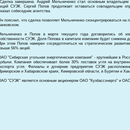
"Сделка завершена. Андрей Мельниченко стал основным владельцем
акций СУЭК. Сергей Попов продолжает оставаться совладельцем опр
сказал собеседник агентства.
Он пояснил, что сделка позволяет Мельниченко сконцентрироваться на п
банковском.
Мельниченко и Попов в марте текущего года договорились об из
собственности СУЭК. Доля Попова в капитале компании будет снижена д
При этом Попов намерен сосредоточиться на стратегическом развити
свыше 56% акций.
ОАО "Сибирская угольная энергетическая компания" - крупнейшее в Рос
добычи. Компания обеспечивает более 30% поставок угля на внутрен
экспорта угля. Филиалы и дочерние предприятия СУЭК расположены
Приморском и Хабаровском краях, Кемеровской области, в Бурятии и Хак
ОАО "СУЭК" является основным акционером ОАО "Кузбассэнерго" и ОАО 