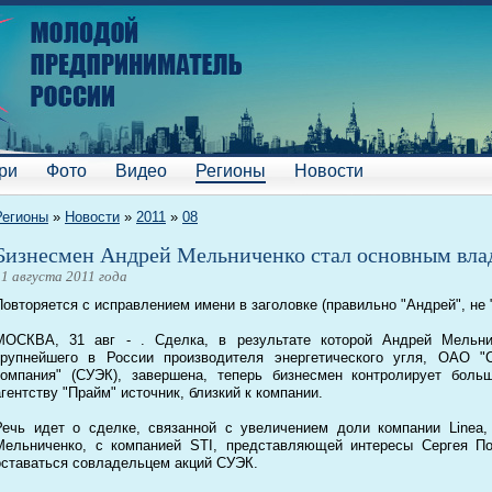
ри
Фото
Видео
Регионы
Новости
Регионы
»
Новости
»
2011
»
08
Бизнесмен Андрей Мельниченко стал основным вл
31 августа 2011 года
Повторяется с исправлением имени в заголовке (правильно "Андрей", не 
МОСКВА, 31 авг - . Сделка, в результате которой Андрей Мельн
крупнейшего в России производителя энергетического угля, ОАО "С
компания" (СУЭК), завершена, теперь бизнесмен контролирует боль
агентству "Прайм" источник, близкий к компании.
Речь идет о сделке, связанной с увеличением доли компании Linea
Мельниченко, с компанией STI, представляющей интересы Сергея П
оставаться совладельцем акций СУЭК.