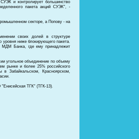
 СУЭК и контролирует большинство
еделенного пакета акций СУЭК", -
ромышленном секторе, а Попову - на
менении своих долей в структуре
о уровня ниже блокирующего пакета.
и МДМ Банка, где ему принадлежит
сии угольное объединение по объему
нем рынке и более 25% российского
 в Забайкальском, Красноярском,
асии.
"Енисейская ТГК" (ТГК-13).