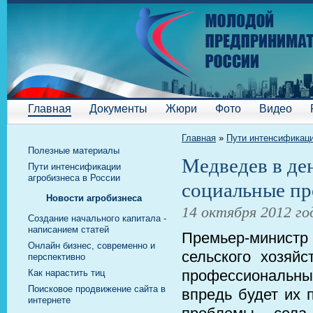
Главная
Документы
Жюри
Фото
Видео
Главная
»
Пути интенсификаци
Полезные материалы
Медведев в де
Пути интенсификации
агробизнеса в России
социальные пр
Новости агробизнеса
14 октября 2012 го
Cоздание начального капитала -
написанием статей
Премьер-министр
Онлайн бизнес, современно и
сельского хозяй
перспективно
профессиональны
Как нарастить тиц
Поисковое продвижение сайта в
впредь будет их 
интернете