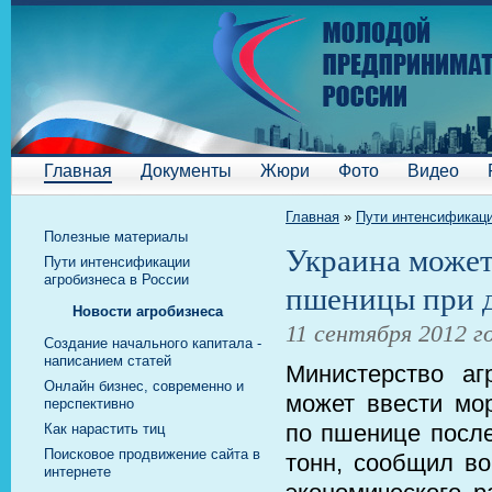
Главная
Документы
Жюри
Фото
Видео
Главная
»
Пути интенсификаци
Полезные материалы
Украина может
Пути интенсификации
агробизнеса в России
пшеницы при д
Новости агробизнеса
11 сентября 2012 г
Cоздание начального капитала -
написанием статей
Министерство аг
Онлайн бизнес, современно и
может ввести мор
перспективно
по пшенице после
Как нарастить тиц
Поисковое продвижение сайта в
тонн, сообщил во
интернете