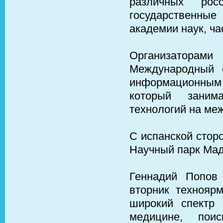
различных росс
государственны
академии наук, ч
Организатора
Международный 
информационны
который заним
технологий на ме
С испанской стор
Научный парк Мад
Геннадий Попов
вторник технояр
широкий спектр 
медицине, пои