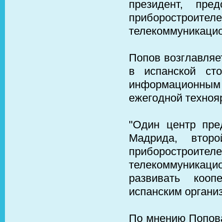
президент, пре
приборостроите
телекоммуникацио
Попов возглавляе
в испанской сто
информационным и
ежегодной техно
"Один центр пре
Мадрида, вто
приборостроите
телекоммуникаци
развивать коо
испанским организ
По мнению Попова