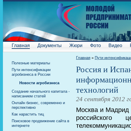
Главная
Документы
Жюри
Фото
Видео
Главная
»
Пути интенсификаци
Полезные материалы
Россия и Испа
Пути интенсификации
агробизнеса в России
информационн
Новости агробизнеса
технологий
Cоздание начального капитала -
написанием статей
24 сентября 2012 г
Онлайн бизнес, современно и
перспективно
Москва и Мадрид 
Как нарастить тиц
российского 
Поисковое продвижение сайта в
телекоммуникаци
интернете