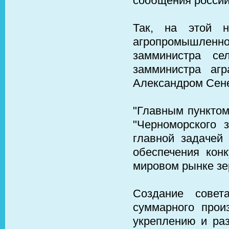
сообщения россий
Так, на этой 
агропромышленно
замминистра се
замминистра аг
Александром Сен
"Главным пунктом
"Черноморского з
главной задачей
обеспечения кон
мировом рынке зер
Создание совет
суммарного произ
укреплению и раз