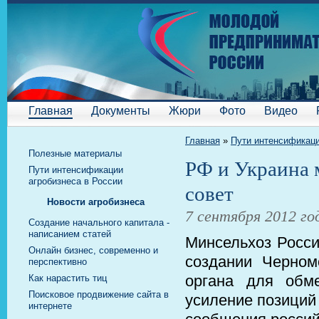
Главная
Документы
Жюри
Фото
Видео
Главная
»
Пути интенсификаци
Полезные материалы
РФ и Украина 
Пути интенсификации
агробизнеса в России
совет
Новости агробизнеса
7 сентября 2012 го
Cоздание начального капитала -
написанием статей
Минсельхоз Росси
Онлайн бизнес, современно и
создании Черном
перспективно
органа для обм
Как нарастить тиц
Поисковое продвижение сайта в
усиление позиций 
интернете