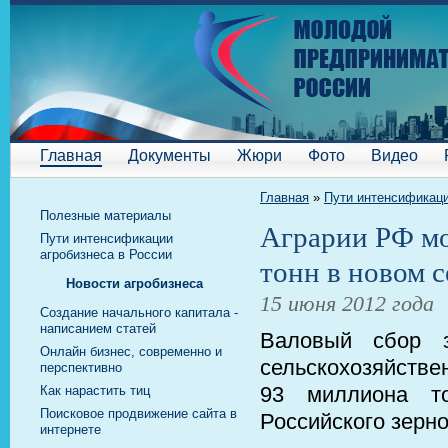
Главная
Документы
Жюри
Фото
Видео
Главная
»
Пути интенсификаци
Полезные материалы
Аграрии РФ мо
Пути интенсификации
агробизнеса в России
тонн в новом с
Новости агробизнеса
15 июня 2012 года
Cоздание начального капитала -
написанием статей
Валовый сбор 
Онлайн бизнес, современно и
сельскохозяйстве
перспективно
93 миллиона то
Как нарастить тиц
Поисковое продвижение сайта в
Российского зерн
интернете